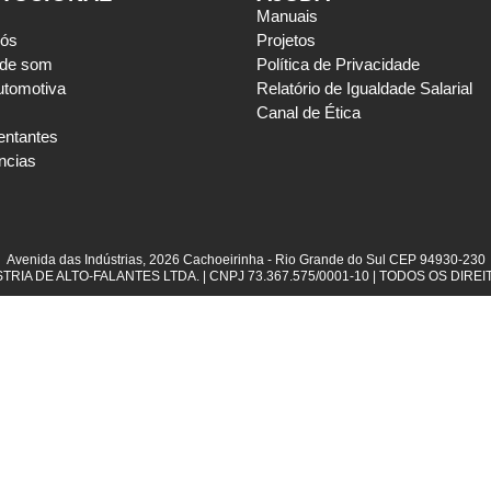
Manuais
nós
Projetos
 de som
Política de Privacidade
utomotiva
Relatório de Igualdade Salarial
Canal de Ética
entantes
ncias
Avenida das Indústrias, 2026 Cachoeirinha - Rio Grande do Sul CEP 94930-230​
RIA DE ALTO-FALANTES LTDA. | CNPJ 73.367.575/0001-10 | TODOS OS DIR