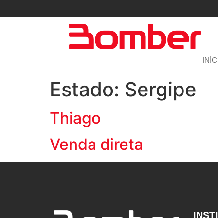
INÍC
Estado:
Sergipe
Thiago
Venda direta
INST