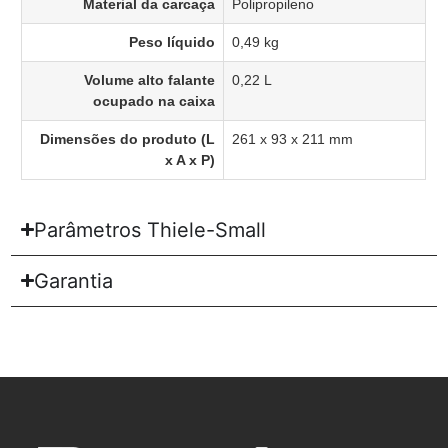
Material da carcaça
Polipropileno
Peso líquido
0,49 kg
Volume alto falante
0,22 L
ocupado na caixa
Dimensões do produto (L
261 x 93 x 211 mm
x A x P)
Parâmetros Thiele-Small
Garantia