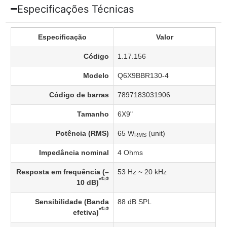
Especificações Técnicas
Especificação
Valor
Código
1.17.156
Modelo
Q6X9BBR130-4
Código de barras
7897183031906
Tamanho
6X9"
Potência (RMS)
65 W
(unit)
RMS
Impedância nominal
4 Ohms
Resposta em frequência (–
53 Hz ~ 20 kHz
①,②
*
10 dB)
Sensibilidade (Banda
88 dB SPL
①,②
*
efetiva)