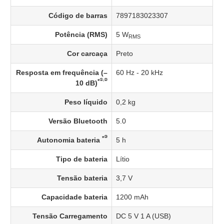
Código de barras
7897183023307
Potência (RMS)
5 W
RMS
Cor carcaça
Preto
Resposta em frequência (–
60 Hz - 20 kHz
①,②
*
10 dB)
Peso líquido
0,2 kg
Versão Bluetooth
5.0
③
*
Autonomia bateria
5 h
Tipo de bateria
Lítio
Tensão bateria
3,7 V
Capacidade bateria
1200 mAh
Tensão Carregamento
DC 5 V 1 A (USB)