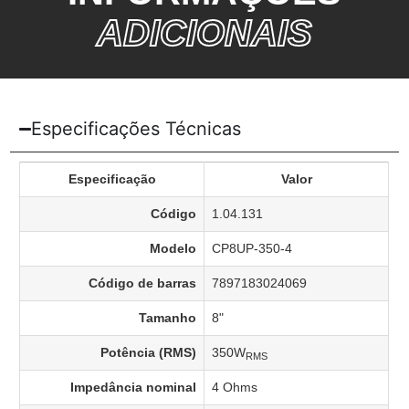
ADICIONAIS
Especificações Técnicas
Especificação
Valor
Código
1.04.131
Modelo
CP8UP-350-4
Código de barras
7897183024069
Tamanho
8"
Potência (RMS)
350W
RMS
Impedância nominal
4 Ohms