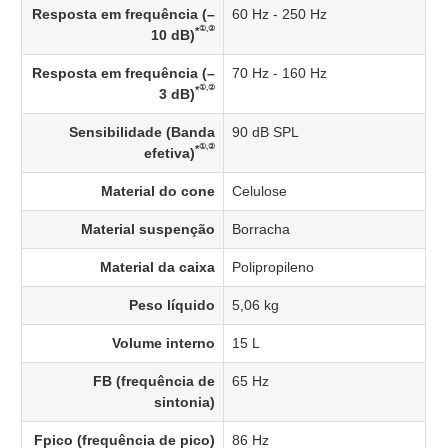
Resposta em frequência (–
60 Hz - 250 Hz
①,②
*
10 dB)
Resposta em frequência (–
70 Hz - 160 Hz
①,②
*
3 dB)
Sensibilidade (Banda
90 dB SPL
①,②
*
efetiva)
Material do cone
Celulose
Material suspenção
Borracha
Material da caixa
Polipropileno
Peso líquido
5,06 kg
Volume interno
15 L
FB (frequência de
65 Hz
sintonia)
Fpico (frequência de pico)
86 Hz