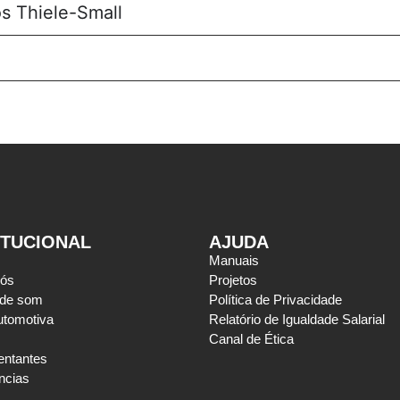
s Thiele-Small
ITUCIONAL
AJUDA
Manuais
nós
Projetos
 de som
Política de Privacidade
utomotiva
Relatório de Igualdade Salarial
Canal de Ética
entantes
ncias