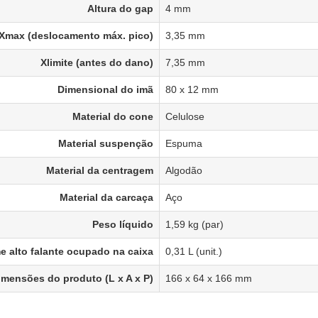
Altura do gap
4 mm
Xmax (deslocamento máx. pico)
3,35 mm
Xlimite (antes do dano)
7,35 mm
Dimensional do imã
80 x 12 mm
Material do cone
Celulose
Material suspenção
Espuma
Material da centragem
Algodão
Material da carcaça
Aço
Peso líquido
1,59 kg (par)
e alto falante ocupado na caixa
0,31 L (unit.)
imensões do produto (L x A x P)
166 x 64 x 166 mm