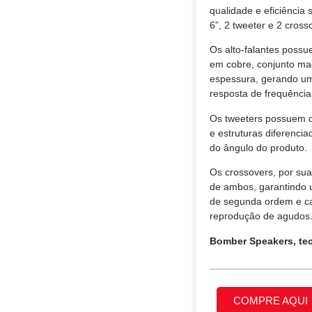
qualidade e eficiência 
6”, 2 tweeter e 2 cross
Os alto-falantes possu
em cobre, conjunto m
espessura, gerando u
resposta de frequênci
Os tweeters possuem d
e estruturas diferencia
do ângulo do produto.
Os crossovers, por sua
de ambos, garantindo u
de segunda ordem e cap
reprodução de agudos
Bomber Speakers, te
COMPRE AQUI