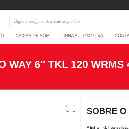
IO
CAIXAS DE SOM
LINHA AUTOMOTIVA
CONT
O WAY 6″ TKL 120 WRMS
SOBRE O
A linha TKL traz sofis