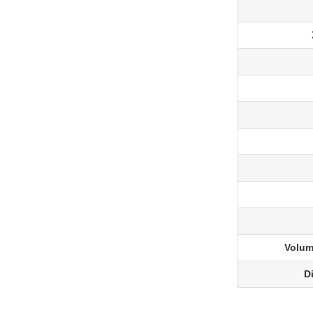
Volum
D