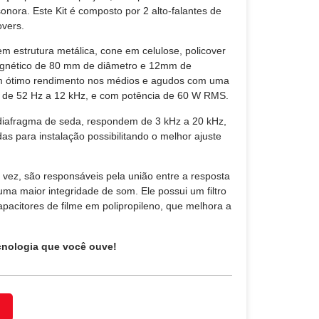
sonora. Este Kit é composto por 2 alto-falantes de
overs.
em estrutura metálica, cone em celulose, policover
agnético de 80 mm de diâmetro e 12mm de
m ótimo rendimento nos médios e agudos com uma
a de 52 Hz a 12 kHz, e com potência de 60 W RMS.
iafragma de seda, respondem de 3 kHz a 20 kHz,
das para instalação possibilitando o melhor ajuste
 vez, são responsáveis pela união entre a resposta
ma maior integridade de som. Ele possui um filtro
acitores de filme em polipropileno, que melhora a
.
cnologia que você ouve!