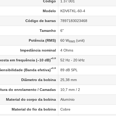
Código
1.37.001
Modelo
KDV6TKL-60-4
Código de barras
7897183023468
Tamanho
6"
Potência (RMS)
60 W
(unit)
RMS
Impedância nominal
4 Ohms
①,②
*
osta em frequência (–10 dB)
52 Hz - 20 kHz
①,②
*
Sensibilidade (Banda efetiva)
89 dB SPL
Diâmetro da bobina
25,38 mm
ltura do enrolamento / Camadas
10,7 mm / 2
Material do corpo da bobina
Alumínio
Material do fio da bobina
Cobre