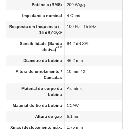
Potência (RMS)
200 W
RMS
Impedância nominal
4 Ohns
Resposta em frequência (–
100 Hz - 15 kHz
15 dB)*①,②
Sensibilidade (Banda
94,2 dB SPL
①,②
*
efetiva)
Diâmetro da bobina
46,2 mm
Altura do enrolamento /
10 mm / 2
Camadas
Material do corpo da
Alumínio
bobina
Material do fio da bobina
CCAW
Altura do gap
6,1 mm
Xmax (deslocamento máx.
1,75 mm