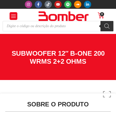
0
SUBWOOFER 12″ B-ONE 200
WRMS 2+2 OHMS
SOBRE O PRODUTO