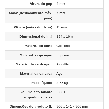
Altura do gap
4 mm
Xmax (deslocamento máx.
7 mm
pico)
Xlimite (antes do dano)
11 mm
Dimensional do imã
134 x 16 mm
Material do cone
Celulose
Material suspenção
Espuma
Material da centragem
Algodão
Material da carcaça
Aço
Peso líquido
2,78 kg
Volume alto falante
2,55 L
ocupado na caixa
Dimensões do produto (L
306 x 141 x 306 mm