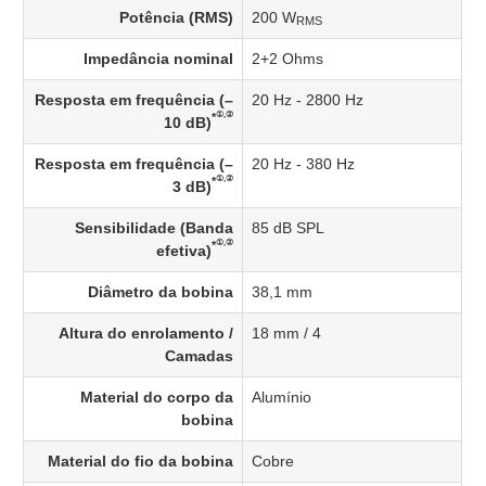
Potência (RMS)
200 W
RMS
Impedância nominal
2+2 Ohms
Resposta em frequência (–
20 Hz - 2800 Hz
①,②
*
10 dB)
Resposta em frequência (–
20 Hz - 380 Hz
①,②
*
3 dB)
Sensibilidade (Banda
85 dB SPL
①,②
*
efetiva)
Diâmetro da bobina
38,1 mm
Altura do enrolamento /
18 mm / 4
Camadas
Material do corpo da
Alumínio
bobina
Material do fio da bobina
Cobre