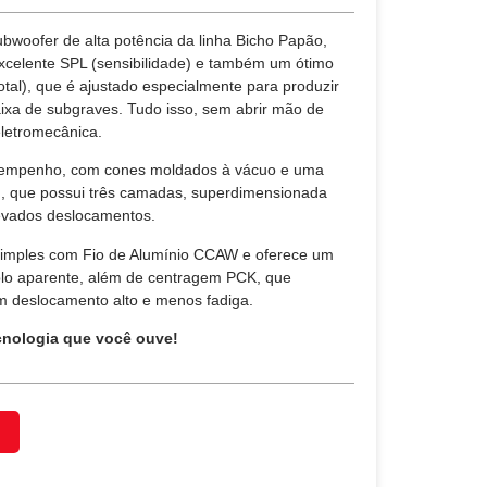
bwoofer de alta potência da linha Bicho Papão,
xcelente SPL (sensibilidade) e também um ótimo
otal), que é ajustado especialmente para produzir
aixa de subgraves. Tudo isso, sem abrir mão de
eletromecânica.
esempenho, com cones moldados à vácuo e uma
 que possui três camadas, superdimensionada
evados deslocamentos.
simples com Fio de Alumínio CCAW e oferece um
iplo aparente, além de centragem PCK, que
com deslocamento alto e menos fadiga.
cnologia que você ouve!