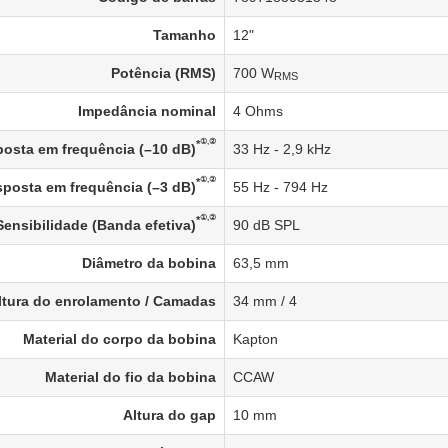
Tamanho
12"
Potência (RMS)
700 W
RMS
Impedância nominal
4 Ohms
①,②
*
osta em frequência (–10 dB)
33 Hz - 2,9 kHz
①,②
*
posta em frequência (–3 dB)
55 Hz - 794 Hz
①,②
*
Sensibilidade (Banda efetiva)
90 dB SPL
Diâmetro da bobina
63,5 mm
ltura do enrolamento / Camadas
34 mm / 4
Material do corpo da bobina
Kapton
Material do fio da bobina
CCAW
Altura do gap
10 mm