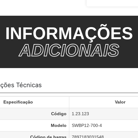
INFORMAÇÕES
ADICIONAIS
ações Técnicas
Especificação
Valor
Código
1.23.123
Modelo
SWBP12-700-4
Código de barras
7897183031548