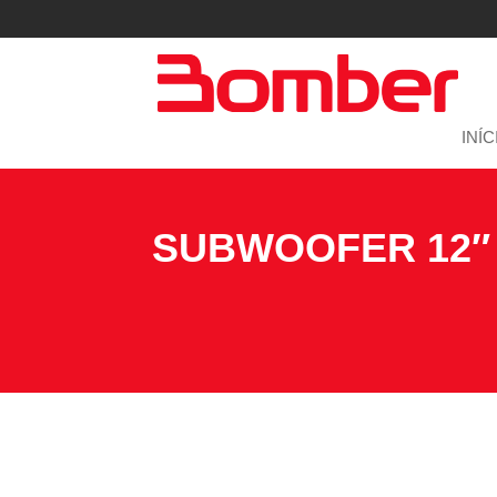
INÍC
SUBWOOFER 12″ 