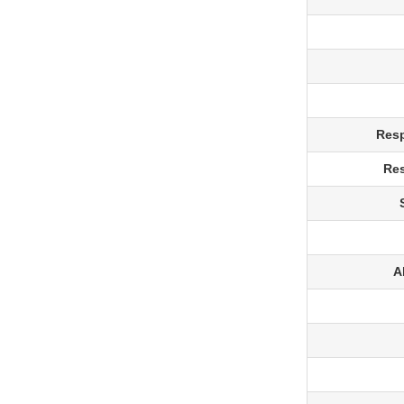
Resp
Res
A