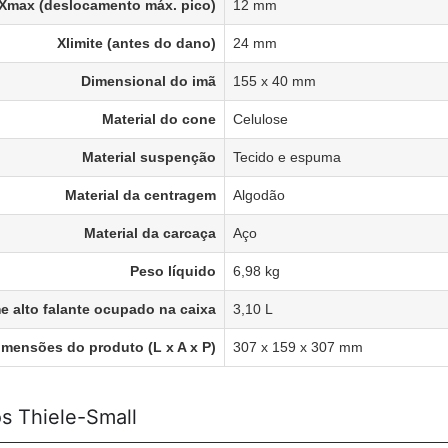
Xmax (deslocamento máx. pico)
12 mm
Xlimite (antes do dano)
24 mm
Dimensional do imã
155 x 40 mm
Material do cone
Celulose
Material suspenção
Tecido e espuma
Material da centragem
Algodão
Material da carcaça
Aço
Peso líquido
6,98 kg
e alto falante ocupado na caixa
3,10 L
imensões do produto (L x A x P)
307 x 159 x 307 mm
s Thiele-Small