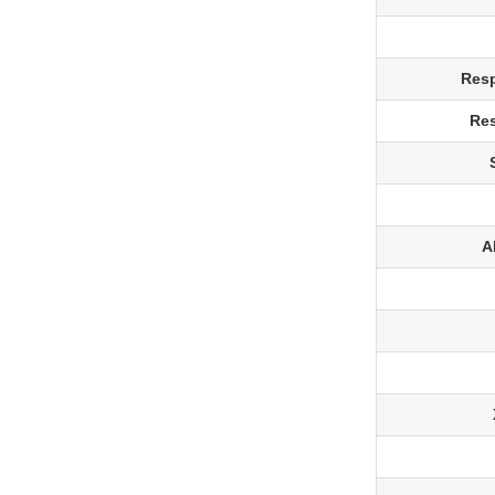
Resp
Res
A