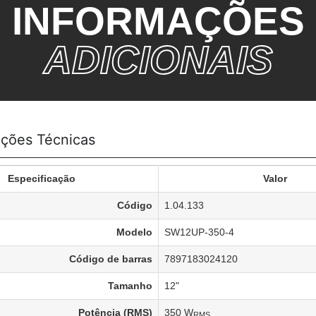
INFORMAÇÕES
ADICIONAIS
ações Técnicas
Especificação
Valor
Código
1.04.133
Modelo
SW12UP-350-4
Código de barras
7897183024120
Tamanho
12"
Potência (RMS)
350 W
RMS