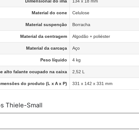
Dimensional do imã
134 x 18 mm
Material do cone
Celulose
Material suspenção
Borracha
Material da centragem
Algodão + poliéster
Material da carcaça
Aço
Peso líquido
4 kg
e alto falante ocupado na caixa
2,52 L
imensões do produto (L x A x P)
331 x 142 x 331 mm
s Thiele-Small