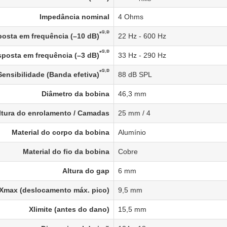
Impedância nominal
4 Ohms
①,②
*
osta em frequência (–10 dB)
22 Hz - 600 Hz
①,②
*
posta em frequência (–3 dB)
33 Hz - 290 Hz
①,②
*
Sensibilidade (Banda efetiva)
88 dB SPL
Diâmetro da bobina
46,3 mm
ltura do enrolamento / Camadas
25 mm / 4
Material do corpo da bobina
Alumínio
Material do fio da bobina
Cobre
Altura do gap
6 mm
Xmax (deslocamento máx. pico)
9,5 mm
Xlimite (antes do dano)
15,5 mm