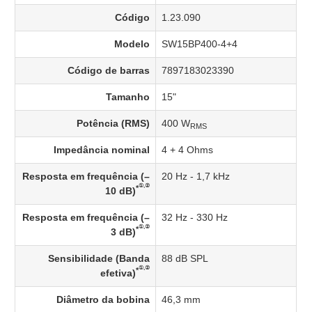
Código
1.23.090
Modelo
SW15BP400-4+4
Código de barras
7897183023390
Tamanho
15"
Potência (RMS)
400 W
RMS
Impedância nominal
4 + 4 Ohms
Resposta em frequência (–
20 Hz - 1,7 kHz
①,②
*
10 dB)
Resposta em frequência (–
32 Hz - 330 Hz
①,②
*
3 dB)
Sensibilidade (Banda
88 dB SPL
①,②
*
efetiva)
Diâmetro da bobina
46,3 mm