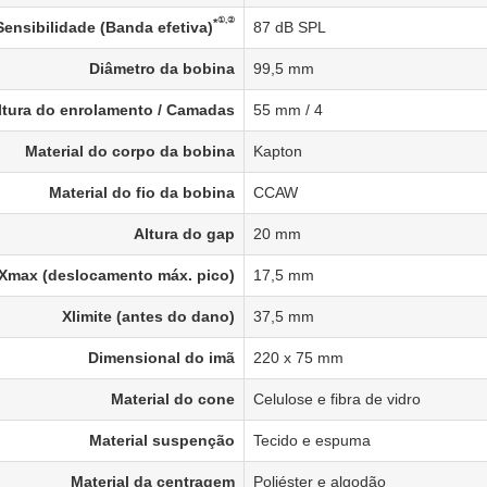
①,②
*
Sensibilidade (Banda efetiva)
87 dB SPL
Diâmetro da bobina
99,5 mm
ltura do enrolamento / Camadas
55 mm / 4
Material do corpo da bobina
Kapton
Material do fio da bobina
CCAW
Altura do gap
20 mm
Xmax (deslocamento máx. pico)
17,5 mm
Xlimite (antes do dano)
37,5 mm
Dimensional do imã
220 x 75 mm
Material do cone
Celulose e fibra de vidro
Material suspenção
Tecido e espuma
Material da centragem
Poliéster e algodão