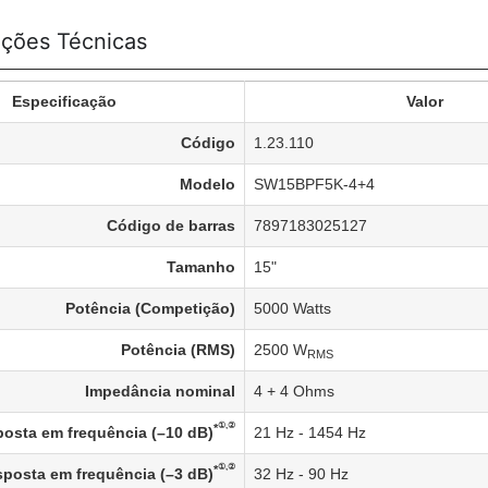
ações Técnicas
Especificação
Valor
Código
1.23.110
Modelo
SW15BPF5K-4+4
Código de barras
7897183025127
Tamanho
15"
Potência (Competição)
5000 Watts
Potência (RMS)
2500 W
RMS
Impedância nominal
4 + 4 Ohms
①,②
*
osta em frequência (–10 dB)
21 Hz - 1454 Hz
①,②
*
posta em frequência (–3 dB)
32 Hz - 90 Hz