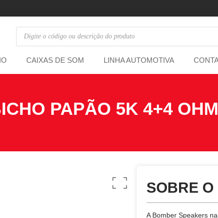
IO
CAIXAS DE SOM
LINHA AUTOMOTIVA
CONT
ICHO PAPÃO 5K 4+4 OHM
SOBRE O
A Bomber Speakers na