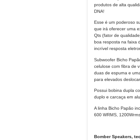
produtos de alta quali
DNA!
Esse é um poderoso su
que irá oferecer uma e
Qts (fator de qualidad
boa resposta na faixa
incrível resposta eletr
Subwoofer Bicho Papão
celulose com fibra de
duas de espuma e uma
para elevados desloca
Possui bobina dupla c
duplo e carcaça em alu
A linha Bicho Papão i
600 WRMS, 1200Wrms 
Bomber Speakers, te