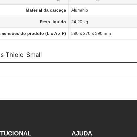
Material da carcaça
Alumínio
Peso líquido
24,20 kg
imensões do produto (L x A x P)
390 x 270 x 390 mm
s Thiele-Small
ITUCIONAL
AJUDA