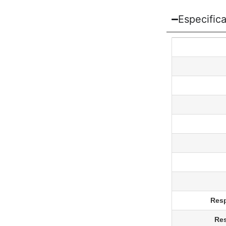
Especific
Resp
Res