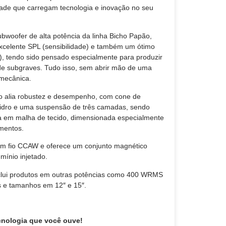
dade que carregam tecnologia e inovação no seu
bwoofer de alta potência da linha Bicho Papão,
xcelente SPL (sensibilidade) e também um ótimo
e), tendo sido pensado especialmente para produzir
 de subgraves. Tudo isso, sem abrir mão de uma
omecânica.
 alia robustez e desempenho, com cone de
 vidro e uma suspensão de três camadas, sendo
 em malha de tecido, dimensionada especialmente
mentos.
om fio CCAW e oferece um conjunto magnético
mínio injetado.
nclui produtos em outras potências como 400 WRMS
e tamanhos em 12″ e 15″.
cnologia que você ouve!