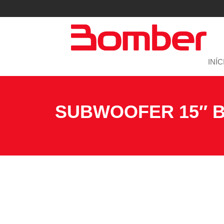
INÍC
SUBWOOFER 15″ B