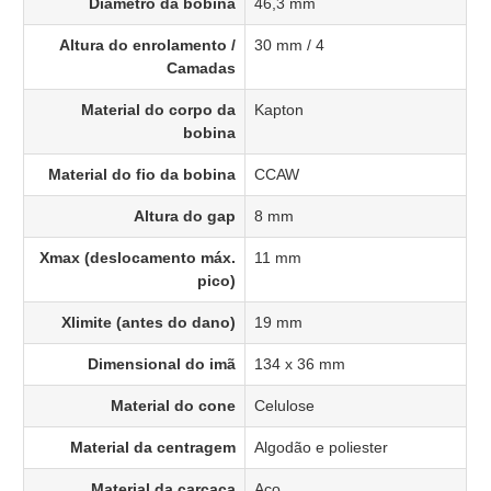
Diâmetro da bobina
46,3 mm
Altura do enrolamento /
30 mm / 4
Camadas
Material do corpo da
Kapton
bobina
Material do fio da bobina
CCAW
Altura do gap
8 mm
Xmax (deslocamento máx.
11 mm
pico)
Xlimite (antes do dano)
19 mm
Dimensional do imã
134 x 36 mm
Material do cone
Celulose
Material da centragem
Algodão e poliester
Material da carcaça
Aço