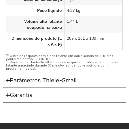
Peso líquido
4,37 kg
Volume alto falante
1,44 L
ocupado na caixa
Dimensões do produto (L
207 x 131 x 180 mm
x A x P)
*①
Curva de resposta com o alto-falante em caixa selada de 600 litros
conforme norma IEC 60268-5.
*②
Parâmetros Thiele-Small e curva de resposta, obtidos a partir do alto-
falante amaciado durante 30 minutos aplicando ½ potência com
programa musical.
Parâmetros Thiele-Small
Garantia