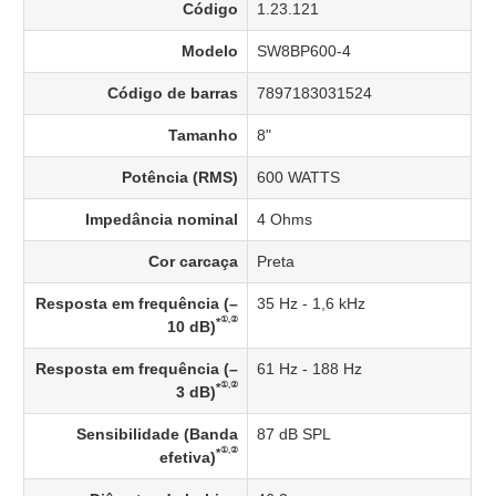
Código
1.23.121
Modelo
SW8BP600-4
Código de barras
7897183031524
Tamanho
8"
Potência (RMS)
600 WATTS
Impedância nominal
4 Ohms
Cor carcaça
Preta
Resposta em frequência (–
35 Hz - 1,6 kHz
①,②
*
10 dB)
Resposta em frequência (–
61 Hz - 188 Hz
①,②
*
3 dB)
Sensibilidade (Banda
87 dB SPL
①,②
*
efetiva)