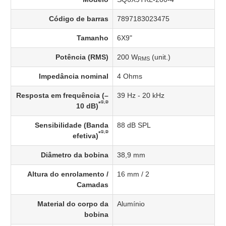
Código de barras
7897183023475
Tamanho
6X9"
Potência (RMS)
200 W
(unit.)
RMS
Impedância nominal
4 Ohms
Resposta em frequência (–
39 Hz - 20 kHz
①,②
*
10 dB)
Sensibilidade (Banda
88 dB SPL
①,②
*
efetiva)
Diâmetro da bobina
38,9 mm
Altura do enrolamento /
16 mm / 2
Camadas
Material do corpo da
Alumínio
bobina