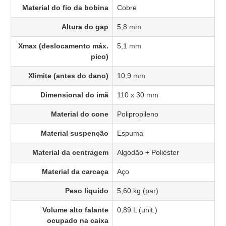
Material do fio da bobina
Cobre
Altura do gap
5,8 mm
Xmax (deslocamento máx.
5,1 mm
pico)
Xlimite (antes do dano)
10,9 mm
Dimensional do imã
110 x 30 mm
Material do cone
Polipropileno
Material suspenção
Espuma
Material da centragem
Algodão + Poliéster
Material da carcaça
Aço
Peso líquido
5,60 kg (par)
Volume alto falante
0,89 L (unit.)
ocupado na caixa