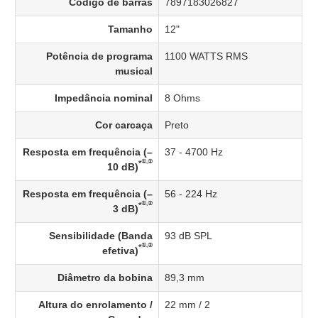
Código de barras
7897183026827
Tamanho
12"
Potência de programa
1100 WATTS RMS
musical
Impedância nominal
8 Ohms
Cor carcaça
Preto
Resposta em frequência (–
37 - 4700 Hz
①,②
*
10 dB)
Resposta em frequência (–
56 - 224 Hz
①,②
*
3 dB)
Sensibilidade (Banda
93 dB SPL
①,②
*
efetiva)
Diâmetro da bobina
89,3 mm
Altura do enrolamento /
22 mm / 2