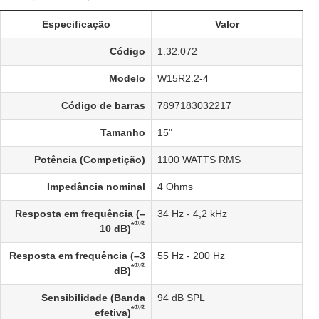
Especificação
Valor
Código
1.32.072
Modelo
W15R2.2-4
Código de barras
7897183032217
Tamanho
15"
Potência (Competição)
1100 WATTS RMS
Impedância nominal
4 Ohms
Resposta em frequência (–
34 Hz - 4,2 kHz
①,②
*
10 dB)
Resposta em frequência (–3
55 Hz - 200 Hz
①,②
*
dB)
Sensibilidade (Banda
94 dB SPL
①,②
*
efetiva)