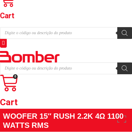
Cart
Pesquisar
produtos
Pesquisar
produtos
0
Cart
WOOFER 15″ RUSH 2.2K 4Ω 1100
WATTS RMS