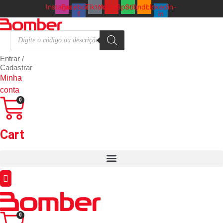
Ir
Instagram
Facebook-
Tiktok
Youtube
Spotify
Soundcloud
Linkedin-
f
in
para
o
Pesquisar
conteúdo
produtos
Entrar /
Cadastrar
Minha
conta
0
Cart
0