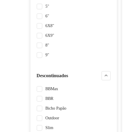
5"
6"
6X8"
6X9"
8"
9"
Descontinuados
BBMax
BBR
Bicho Papão
Outdoor
Slim