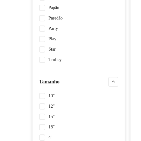
Papão
Paredão
Party
Play
Star
Trolley
Tamanho
10"
12"
15"
18"
4"