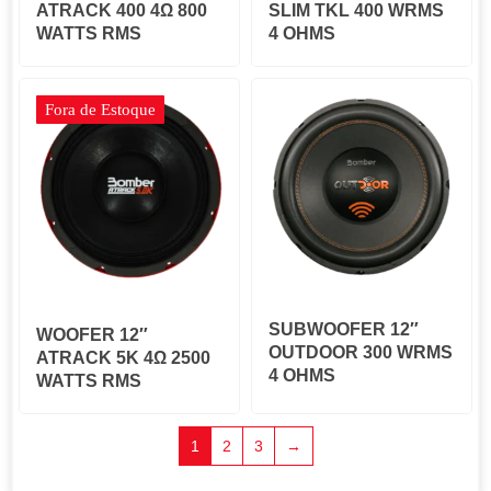
ATRACK 400 4Ω 800
SLIM TKL 400 WRMS
WATTS RMS
4 OHMS
Fora de Estoque
SUBWOOFER 12″
WOOFER 12″
OUTDOOR 300 WRMS
ATRACK 5K 4Ω 2500
4 OHMS
WATTS RMS
1
2
3
→