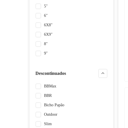
5"
6"
6X8"
6X9"
8"
9"
Descontinuados
BBMax
BBR
Bicho Papão
Outdoor
Slim