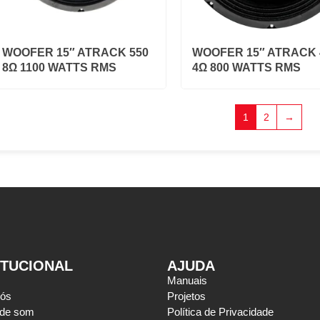
WOOFER 15″ ATRACK 550
WOOFER 15″ ATRACK 
8Ω 1100 WATTS RMS
4Ω 800 WATTS RMS
1
2
→
ITUCIONAL
AJUDA
Manuais
nós
Projetos
 de som
Política de Privacidade