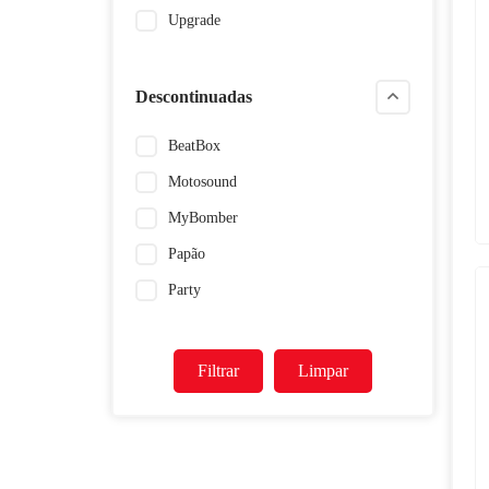
Upgrade
Descontinuadas
BeatBox
Motosound
MyBomber
Papão
Party
Filtrar
Limpar