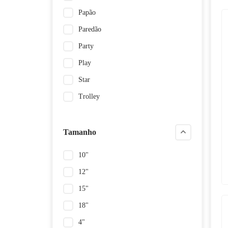
Papão
Paredão
Party
Play
Star
Trolley
Tamanho
10"
12"
15"
18"
4"