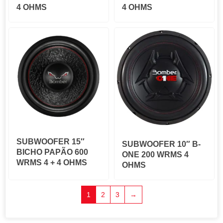
4 OHMS
4 OHMS
SUBWOOFER 15″
SUBWOOFER 10″ B-
BICHO PAPÃO 600
ONE 200 WRMS 4
WRMS 4 + 4 OHMS
OHMS
1
2
3
→